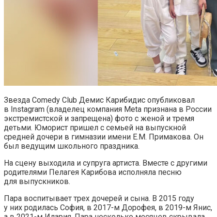
Звезда Comedy Club Демис Карибидис опубликовал
в Instagram (владелец компания Meta признана в России
экстремистской и запрещена) фото с женой и тремя
детьми. Юморист пришел с семьей на выпускной
средней дочери в гимназии имени Е.М. Примакова. Он
был ведущим школьного праздника.
На сцену выходила и супруга артиста. Вместе с другими
родителями Пелагея Карибова исполняла песню
для выпускников.
Пара воспитывает трех дочерей и сына. В 2015 году
у них родилась София, в 2017-м Дорофея, в 2019-м Янис,
а в 2021-м Илария. Пара несколько месяцев скрывала