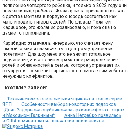
появление четвертого ребенка, и только в 2022 году они
показали лицо ребенка. Жена артиста признавалась, что
с детства мечтала в первую очередь состояться как
мать и родить пятерых детей. По словам Пелагеи
Карибовой, это желание реализовано, и пока она не
думает о пополнении.
Карибидис
отмечал
в интервью, что считает жену
главой семьи и называет ее «центром управления
полетами». Для шоумена это не значит тотальное
подчинение, а всего лишь грамотное распределение
ролей и обязанностей в семье, которое устраивает их
с супругой. По мнению артиста, это помогает им избегать
ненужных конфликтов.
Похожие записи:
Технические характеристики ящиков силовых серии
ЯРП
Особенности выбора новогодних подарков
Дочь Задорнова опубликовала архивное фото с отцом
и Максимом Галкиным*
Анна Нетребко появилась
в США в мини-платье, впечатлив поклонников