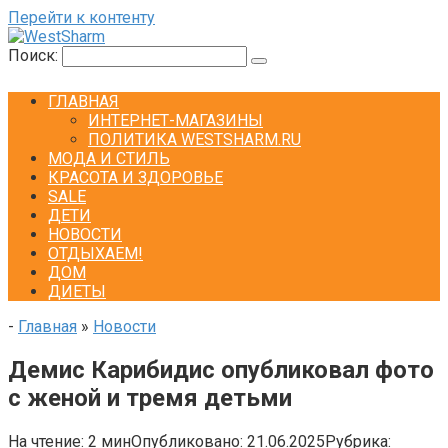
Перейти к контенту
Поиск:
ГЛАВНАЯ
ИНТЕРНЕТ-МАГАЗИНЫ
ПОЛИТИКА WESTSHARM.RU
МОДА И СТИЛЬ
КРАСОТА И ЗДОРОВЬЕ
SALE
ДЕТИ
НОВОСТИ
ОТДЫХАЕМ!
ДОМ
ДИЕТЫ
-
Главная
»
Новости
Демис Карибидис опубликовал фото
с женой и тремя детьми
На чтение:
2 мин
Опубликовано:
21.06.2025
Рубрика: