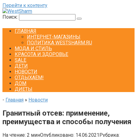
Перейти к контенту
Поиск:
ГЛАВНАЯ
ИНТЕРНЕТ-МАГАЗИНЫ
ПОЛИТИКА WESTSHARM.RU
МОДА И СТИЛЬ
КРАСОТА И ЗДОРОВЬЕ
SALE
ДЕТИ
НОВОСТИ
ОТДЫХАЕМ!
ДОМ
ДИЕТЫ
-
Главная
»
Новости
Гранитный отсев: применение,
преимущества и способы получения
На чтение:
2 мин
Опубликовано:
14.06.2021
Рубрика: