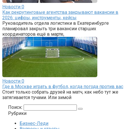
Новости
0
Как рекрутинговые агентства закрывают вакансии в
2026: цифры, инструменты, кейсы
Руководитель отдела логистики в Екатеринбурге
планировал закрыть три вакансии старших
координаторов ещё в марте,
Новости
0
Где в Москве играть в футбол, когда погода против вас
Стоит только собрать друзей на матч, как небо тут же
затягивается тучами. Или зимой
Поиск:
Рубрики
Бизнес-Леди
Вопросы и ответы