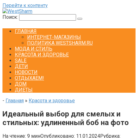
Перейти к контенту
Поиск:
ГЛАВНАЯ
ИНТЕРНЕТ-МАГАЗИНЫ
ПОЛИТИКА WESTSHARM.RU
МОДА И СТИЛЬ
КРАСОТА И ЗДОРОВЬЕ
SALE
ДЕТИ
НОВОСТИ
ОТДЫХАЕМ!
ДОМ
ДИЕТЫ
-
Главная
»
Красота и здоровье
Идеальный выбор для смелых и
стильных: удлиненный боб на фото
На чтение:
9 мин
Опубликовано:
11.01.2024
Рубрика: