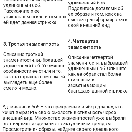
удлиненный боб.
удлиненный боб.
Поделитесь деталями об
Расскажите о ее
ее образе и том, как она
уникальном стиле и том, как
смогла трансформировать
ей идет данная стрижка.
свой внешний вид.
4. Четвертая
3. Третья знаменитость
знаменитость
Описание третьей
Описание четвертой
знаменитости, выбравшей
знаменитости, выбравшей
удлиненный боб. Упомяните
удлиненный боб. Опишите,
особенности ее стиля и то,
как ее образ стал более
как эта стрижка помогла ей
стильным и
выглядеть еще более
захватывающим
смело и модно.
благодаря данной стрижке.
Удлиненный боб – это прекрасный выбор для тех, кто
хочет выразить свою смелость и стильность через
внешний вид. Множество знаменитостей уже выбрали
этот вариант и сделали его актуальным трендом.
Просмотрите их образы, найдите своего идеального