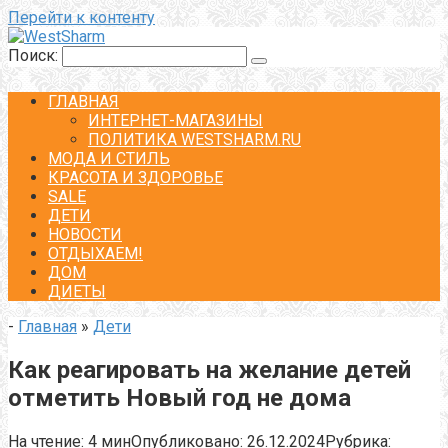
Перейти к контенту
Поиск:
ГЛАВНАЯ
ИНТЕРНЕТ-МАГАЗИНЫ
ПОЛИТИКА WESTSHARM.RU
МОДА И СТИЛЬ
КРАСОТА И ЗДОРОВЬЕ
SALE
ДЕТИ
НОВОСТИ
ОТДЫХАЕМ!
ДОМ
ДИЕТЫ
-
Главная
»
Дети
Как реагировать на желание детей
отметить Новый год не дома
На чтение:
4 мин
Опубликовано:
26.12.2024
Рубрика: