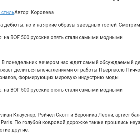
 стиль
Автор:
Королева
на дебюты, но и на яркие образы звездных гостей. Смотри
я. В понедельник вечером нас ждет самый обсуждаемый д
жает делиться впечатлениями от работы Пьерпаоло Пиччоли
сионалов, формирующих мировую индустрию моды.
иан Клауснер, Рэйчел Скотт и Вероника Леони, артист бал
a Paris. По голубой ковровой дорожке также прошлись не
огие другие.