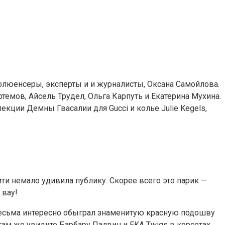
нфлюенсеры, эксперты и и журналисты, Оксана Самойлова.
темов, Айсель Трудел, Ольга Карпуть и Екатерина Мухина.
екции Демны Гвасалии для Gucci и колье Julie Kegels,
ти немало удивила публику. Скорее всего это парик —
 вау!
, весьма интересно обыграл знаменитую красную подошву
ам же увидите Барбару Палвин и FKA Twigs в корсетах,