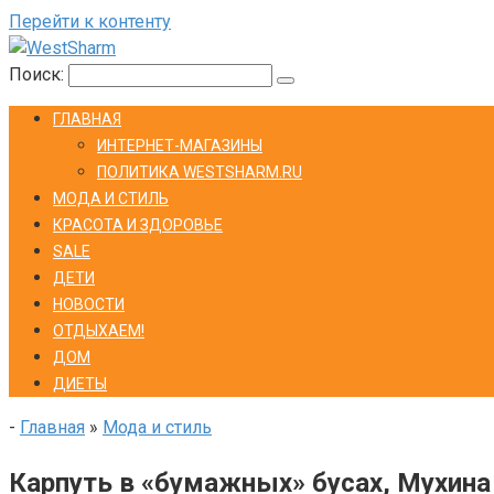
Перейти к контенту
Поиск:
ГЛАВНАЯ
ИНТЕРНЕТ-МАГАЗИНЫ
ПОЛИТИКА WESTSHARM.RU
МОДА И СТИЛЬ
КРАСОТА И ЗДОРОВЬЕ
SALE
ДЕТИ
НОВОСТИ
ОТДЫХАЕМ!
ДОМ
ДИЕТЫ
-
Главная
»
Мода и стиль
Карпуть в «бумажных» бусах, Мухина