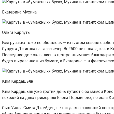
Екатерина Мухина
Ольга Карпуть
Без русских тоже не обошлось — их в этом сезоне особе
Супруга Джигана на гала-вечер BoF500 не попала, как и К
Последние две оказались в центре внимания благодаря св
будто вырезанном из бумаги, а Екатерина — в феерическом
Ким Кардашьян
Ким Кардашьян уже третий день путают с ее мамой Крис 
похожий на днях примеряля Елена Перминова, но если Ким
Сын Уилла Смита Джейден, не так давно занявший пост к
обуви бренда — лицо и руки молодого человека были покр