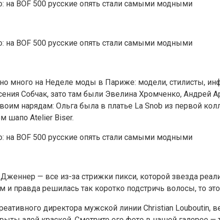
нно много на Неделе моды в Париже: модели, стилисты, и
сения Собчак, зато там были Эвелина Хромченко, Андрей Ар
оим нарядам: Ольга была в платье La Snob из первой колл
 шапо Atelier Biser.
Дженнер — все из-за стрижки пикси, которой звезда реали
 и правда решилась так коротко подстричь волосы, то это
реативного директора мужской линии Christian Louboutin
ыты алой краской. Смотрите его фото в нашей галерее — т