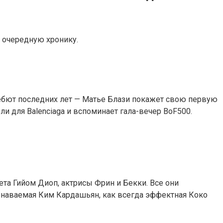
м очередную хронику.
ебют последних лет — Матье Блази покажет свою первую
 для Balenciaga и вспоминает гала-вечер BoF500.
ета Гийом Диоп, актрисы Фрин и Бекки. Все они
узнаваемая Ким Кардашьян, как всегда эффектная Коко