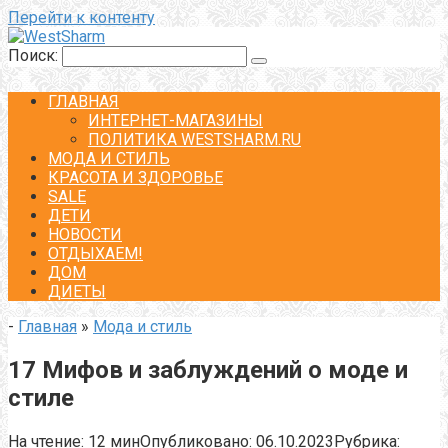
Перейти к контенту
Поиск:
ГЛАВНАЯ
ИНТЕРНЕТ-МАГАЗИНЫ
ПОЛИТИКА WESTSHARM.RU
МОДА И СТИЛЬ
КРАСОТА И ЗДОРОВЬЕ
SALE
ДЕТИ
НОВОСТИ
ОТДЫХАЕМ!
ДОМ
ДИЕТЫ
-
Главная
»
Мода и стиль
17 Мифов и заблуждений о моде и
стиле
На чтение:
12 мин
Опубликовано:
06.10.2023
Рубрика: