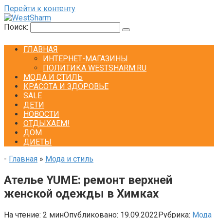
Перейти к контенту
Поиск:
ГЛАВНАЯ
ИНТЕРНЕТ-МАГАЗИНЫ
ПОЛИТИКА WESTSHARM.RU
МОДА И СТИЛЬ
КРАСОТА И ЗДОРОВЬЕ
SALE
ДЕТИ
НОВОСТИ
ОТДЫХАЕМ!
ДОМ
ДИЕТЫ
-
Главная
»
Мода и стиль
Ателье YUME: ремонт верхней
женской одежды в Химках
На чтение:
2 мин
Опубликовано:
19.09.2022
Рубрика:
Мода