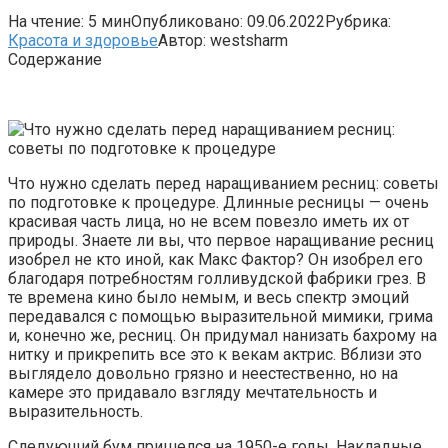
На чтение:
5 мин
Опубликовано:
09.06.2022
Рубрика:
Красота и здоровье
Автор:
westsharm
Содержание
Что нужно сделать перед наращиванием ресниц: советы
по подготовке к процедуре. Длинные ресницы — очень
красивая часть лица, но не всем повезло иметь их от
природы. Знаете ли вы, что первое наращивание ресниц
изобрел не кто иной, как Макс Фактор? Он изобрел его
благодаря потребностям голливудской фабрики грез. В
те времена кино было немым, и весь спектр эмоций
передавался с помощью выразительной мимики, грима
и, конечно же, ресниц. Он придумал нанизать бахрому на
нитку и прикрепить все это к векам актрис. Вблизи это
выглядело довольно грязно и неестественно, но на
камере это придавало взгляду мечтательность и
выразительность.
Следующий бум пришелся на 1950-е годы. Накладные