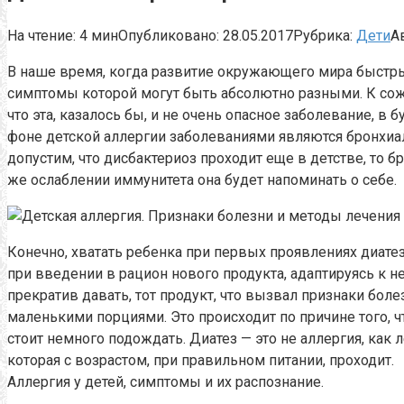
На чтение:
4 мин
Опубликовано:
28.05.2017
Рубрика:
Дети
А
В наше время, когда развитие окружающего мира быстрым
симптомы которой могут быть абсолютно разными. К сожа
что эта, казалось бы, и не очень опасное заболевание,
фоне детской аллергии заболеваниями являются бронхиа
допустим, что дисбактериоз проходит еще в детстве, то б
же ослаблении иммунитета она будет напоминать о себе.
Конечно, хватать ребенка при первых проявлениях диатеза
при введении в рацион нового продукта, адаптируясь к н
прекратив давать, тот продукт, что вызвал признаки бол
маленькими порциями. Это происходит по причине того, ч
стоит немного подождать. Диатез — это не аллергия, как 
которая с возрастом, при правильном питании, проходит.
Аллергия у детей, симптомы и их распознание.