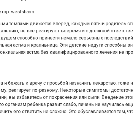
втор:
westsharm
и темпами движется вперед, каждый пятый родитель сталк
лению, не все реагируют вовремя и с должной ответствен
 в будущем способно принести немало серьезных последств
льная астма и крапивница. Эти детские недуги способны 
ронхиальная астма без квалифицированного лечения не прой
 и бежать к врачу с просьбой назначить лекарство, тоже н
ему, реагирует по-разному. Некоторые симптомы достаточно
езни, вы избавитесь от покраснения или сыпи. Введение эт
то организм ребенка развит слабо, печень не научилась е
лечить его ответить не сложно. Это обуславливается тем, ч