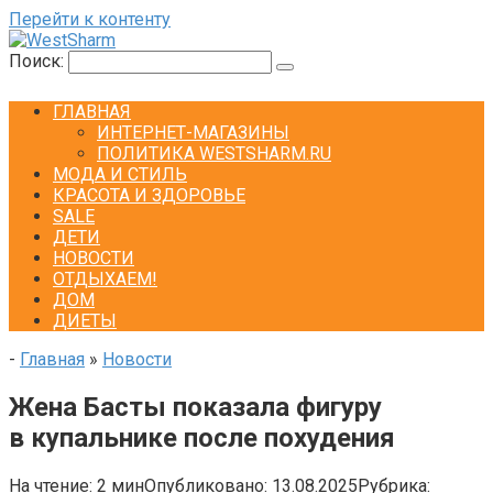
Перейти к контенту
Поиск:
ГЛАВНАЯ
ИНТЕРНЕТ-МАГАЗИНЫ
ПОЛИТИКА WESTSHARM.RU
МОДА И СТИЛЬ
КРАСОТА И ЗДОРОВЬЕ
SALE
ДЕТИ
НОВОСТИ
ОТДЫХАЕМ!
ДОМ
ДИЕТЫ
-
Главная
»
Новости
Жена Басты показала фигуру
в купальнике после похудения
На чтение:
2 мин
Опубликовано:
13.08.2025
Рубрика: