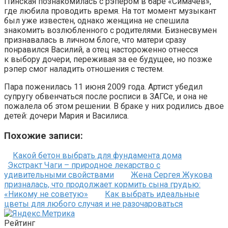
Пинская познакомилась с рэпером в баре «Симачев»,
где любила проводить время. На тот момент музыкант
был уже известен, однако женщина не спешила
знакомить возлюбленного с родителями. Бизнесвумен
признавалась в личном блоге, что матери сразу
понравился Василий, а отец настороженно отнесся
к выбору дочери, переживая за ее будущее, но позже
рэпер смог наладить отношения с тестем.
Пара поженилась 11 июня 2009 года. Артист убедил
супругу обвенчаться после росписи в ЗАГСе, и она не
пожалела об этом решении. В браке у них родились двое
детей: дочери Мария и Василиса.
Похожие записи:
Какой бетон выбрать для фундамента дома
Экстракт Чаги – природное лекарство с
удивительными свойствами
Жена Сергея Жукова
призналась, что продолжает кормить сына грудью:
«Никому не советую»
Как выбрать идеальные
цветы для любого случая и не разочароваться
Рейтинг