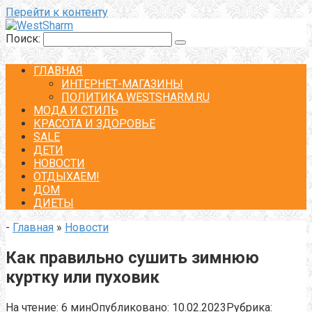
Перейти к контенту
Поиск:
ГЛАВНАЯ
ИНТЕРНЕТ-МАГАЗИНЫ
ПОЛИТИКА WESTSHARM.RU
МОДА И СТИЛЬ
КРАСОТА И ЗДОРОВЬЕ
SALE
ДЕТИ
НОВОСТИ
ОТДЫХАЕМ!
ДОМ
ДИЕТЫ
-
Главная
»
Новости
Как правильно сушить зимнюю
куртку или пуховик
На чтение:
6 мин
Опубликовано:
10.02.2023
Рубрика: