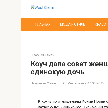
Перейти
к
контенту
ГЛАВНАЯ
МОДА И СТИЛЬ
КРАСОТ
-
Главная
»
Дети
Коуч дала совет жен
одинокую дочь
На чтение:
2 мин
Опубликовано:
07.04.2025
К коучу по отношениям Колин Нолан 
летнюю дочь-одиночку. Письмо читат