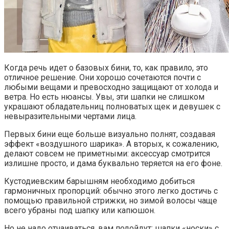
Когда речь идет о базовых бини, то, как правило, это
отличное решение. Они хорошо сочетаются почти с
любыми вещами и превосходно защищают от холода и
ветра. Но есть нюансы. Увы, эти шапки не слишком
украшают обладательниц полноватых щек и девушек с
невыразительными чертами лица.
Первых бини еще больше визуально полнят, создавая
эффект «воздушного шарика». А вторых, к сожалению,
делают совсем не приметными: аксессуар смотрится
излишне просто, и дама буквально теряется на его фоне.
Кустодиевским барышням необходимо добиться
гармоничных пропорций: обычно этого легко достичь с
помощью правильной стрижки, но зимой волосы чаще
всего убраны под шапку или капюшон.
Но не надо отчаиваться, вам подойдут: шапки «носки» с