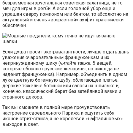
безразмерная хрустальная советская салатница, не то
мяч для игры в регби. А если головной убор еще и
украшен сверху помпоном или бантом, то абсолютно не
актуальный и очень «возрастной» аутфит практически
обеспечен.
Если душа просит экстравагантности, лучше отдать дань
уважения очаровательным француженкам и их
непринужденному шику (
читайте также:
5 вещей,
которые обожают русские женщины, но никогда не
наденет француженка). Например, объединить в одном
луке цветную богемную шубу, облегающее платье,
дерзкие тяжелые ботинки или сапоги на шпильке и,
конечно, классический берет без затейливой вязки и
странного декора.
Так вы сможете в полной мере прочувствовать
настроение своевольного Парижа и ощутить себя
иконой стрит-стайла, а не королевой «нафталиновых»
выходов в свет.