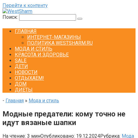
Перейти к контенту
Поиск:
ГЛАВНАЯ
ИНТЕРНЕТ-МАГАЗИНЫ
ПОЛИТИКА WESTSHARM.RU
МОДА И СТИЛЬ
КРАСОТА И ЗДОРОВЬЕ
SALE
ДЕТИ
НОВОСТИ
ОТДЫХАЕМ!
ДОМ
ДИЕТЫ
-
Главная
»
Мода и стиль
Модные предатели: кому точно не
идут вязаные шапки
На чтение:
3 мин
Опубликовано:
19.12.2024
Рубрика:
Мода