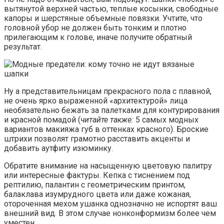
вытянутой верхней частью, теплые косынки, свободные
капоры и шерстяные объемные повязки. Учтите, что
головной убор не должен быть тонким и плотно
прилегающим к голове, иначе получите обратный
результат.
Ну а представительницам прекрасного пола с плавной,
не очень ярко выраженной «архитектурой» лица
необязательно бежать за палетками для контурирования
и красной помадой (
читайте также:
5 самых модных
вариантов макияжа губ в оттенках красного). Броские
штрихи позволят грамотно расставить акценты и
добавить аутфиту изюминку.
Обратите внимание на насыщенную цветовую палитру
или интересные фактуры. Кепка с тиснением под
рептилию, палантин с геометрическим принтом,
балаклава изумрудного цвета или даже кожаная,
отороченная мехом ушанка однозначно не испортят ваш
внешний вид. В этом случае нонконформизм более чем
уместен.