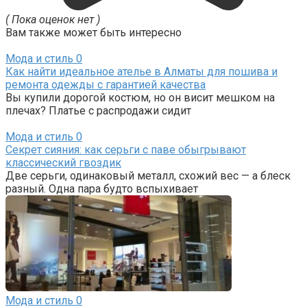
( Пока оценок нет )
Вам также может быть интересно
Мода и стиль
0
Как найти идеальное ателье в Алматы для пошива и
ремонта одежды с гарантией качества
Вы купили дорогой костюм, но он висит мешком на
плечах? Платье с распродажи сидит
Мода и стиль
0
Секрет сияния: как серьги с паве обыгрывают
классический гвоздик
Две серьги, одинаковый металл, схожий вес — а блеск
разный. Одна пара будто вспыхивает
Мода и стиль
0