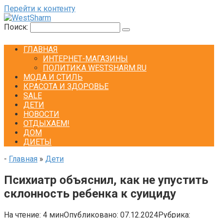
Перейти к контенту
Поиск:
ГЛАВНАЯ
ИНТЕРНЕТ-МАГАЗИНЫ
ПОЛИТИКА WESTSHARM.RU
МОДА И СТИЛЬ
КРАСОТА И ЗДОРОВЬЕ
SALE
ДЕТИ
НОВОСТИ
ОТДЫХАЕМ!
ДОМ
ДИЕТЫ
-
Главная
»
Дети
Психиатр объяснил, как не упустить
склонность ребенка к суициду
На чтение:
4 мин
Опубликовано:
07.12.2024
Рубрика: