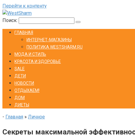
Перейти к контенту
Поиск:
ГЛАВНАЯ
ИНТЕРНЕТ-МАГАЗИНЫ
ПОЛИТИКА WESTSHARM.RU
МОДА И СТИЛЬ
КРАСОТА И ЗДОРОВЬЕ
SALE
ДЕТИ
НОВОСТИ
ОТДЫХАЕМ!
ДОМ
ДИЕТЫ
-
Главная
»
Личное
Секреты максимальной эффективност