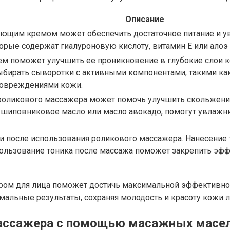
Описание
ющим кремом может обеспечить достаточное питание и увл
орые содержат гиалуроновую кислоту, витамин Е или алоэ 
м поможет улучшить ее проникновение в глубокие слои 
бирать сыворотки с активными компонентами, такими как 
повреждениями кожи.
роликового массажера может помочь улучшить скольжение
шиповниковое масло или масло авокадо, помогут увлажнит
 и после использования роликового массажера. Нанесение
пользование тоника после массажа поможет закрепить эф
ом для лица поможет достичь максимальной эффективност
альные результаты, сохраняя молодость и красоту кожи л
массажера с помощью масажных масе