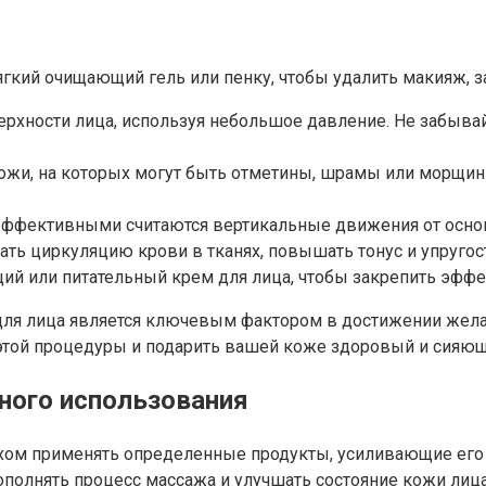
ягкий очищающий гель или пенку, чтобы удалить макияж, з
хности лица, используя небольшое давление. Не забывайте
жи, на которых могут быть отметины, шрамы или морщины
эффективными считаются вертикальные движения от основ
ть циркуляцию крови в тканях, повышать тонус и упругос
ий или питательный крем для лица, чтобы закрепить эффе
для лица является ключевым фактором в достижении жел
той процедуры и подарить вашей коже здоровый и сияющ
ного использования
хом применять определенные продукты, усиливающие его
полнять процесс массажа и улучшать состояние кожи лица,