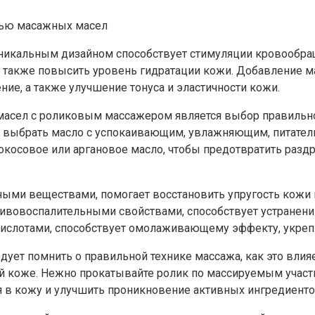
икальным дизайном способствует стимуляции кровообращ
а также повысить уровень гидратации кожи. Добавление 
ие, а также улучшение тонуса и эластичности кожи.
асел с роликовым массажером является выбор правильног
е выбрать масло с успокаивающим, увлажняющим, питат
кокосовое или аргановое масло, чтобы предотвратить разд
ными веществами, помогает восстановить упругость кожи
вовоспалительными свойствами, способствует устранению
ислотами, способствует омолаживающему эффекту, укрепл
ует помнить о правильной технике массажа, как это влияе
й коже. Нежно прокатывайте ролик по массируемым участк
 в кожу и улучшить проникновение активных ингредиенто