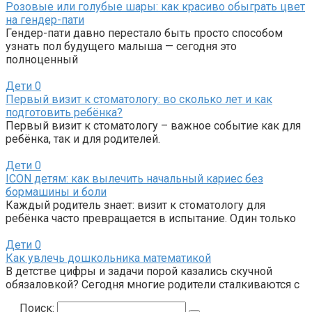
Розовые или голубые шары: как красиво обыграть цвет
на гендер-пати
Гендер-пати давно перестало быть просто способом
узнать пол будущего малыша — сегодня это
полноценный
Дети
0
Первый визит к стоматологу: во сколько лет и как
подготовить ребёнка?
Первый визит к стоматологу – важное событие как для
ребёнка, так и для родителей.
Дети
0
ICON детям: как вылечить начальный кариес без
бормашины и боли
Каждый родитель знает: визит к стоматологу для
ребёнка часто превращается в испытание. Один только
Дети
0
Как увлечь дошкольника математикой
В детстве цифры и задачи порой казались скучной
обязаловкой? Сегодня многие родители сталкиваются с
Поиск: