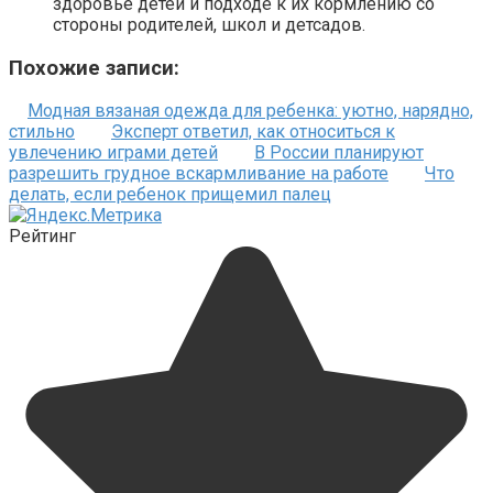
здоровье детей и подходе к их кормлению со
стороны родителей, школ и детсадов.
Похожие записи:
Модная вязаная одежда для ребенка: уютно, нарядно,
стильно
Эксперт ответил, как относиться к
увлечению играми детей
В России планируют
разрешить грудное вскармливание на работе
Что
делать, если ребенок прищемил палец
Рейтинг