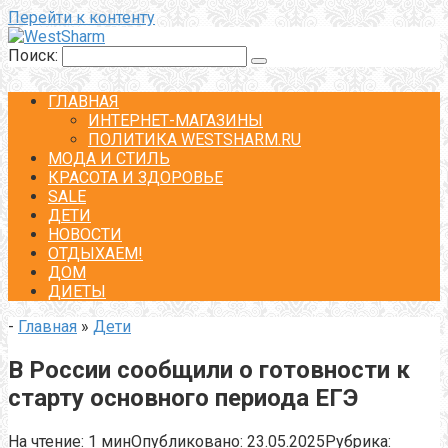
Перейти к контенту
Поиск:
ГЛАВНАЯ
ИНТЕРНЕТ-МАГАЗИНЫ
ПОЛИТИКА WESTSHARM.RU
МОДА И СТИЛЬ
КРАСОТА И ЗДОРОВЬЕ
SALE
ДЕТИ
НОВОСТИ
ОТДЫХАЕМ!
ДОМ
ДИЕТЫ
-
Главная
»
Дети
В России сообщили о готовности к
старту основного периода ЕГЭ
На чтение:
1 мин
Опубликовано:
23.05.2025
Рубрика: