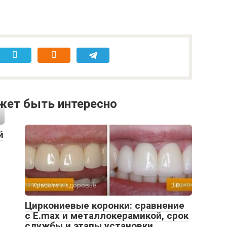
жет быть интересно
й
Красота и здоровье
0
Циркониевые коронки: сравнение
с E.max и металлокерамикой, срок
службы и этапы установки