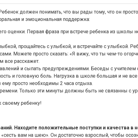
ебенок должен понимать, что вы рады тому, что он просто
моральная и эмоциональная поддержка:
о оценки. Первая фраза при встрече ребенка из школы не
лыбкой, прощайтесь с улыбкой, и встречайте с улыбкой. Р
осами. Можете просто сказать: «Я вижу, что ты чем-то огор
м все расскажет.
тавлений и сыпать предупреждениями. Беседы с учителем 
сть и головную боль. Нагрузка в школе большая и не все д
 ему просто необходимы 2 часа отдыха.
времени. Только эти минуты должны быть не связанны с 
к своему ребенку!
аний. Находите положительные поступки и качества в н
«сесть вам на шею». Он достаточно взрослый, чтобы осозна