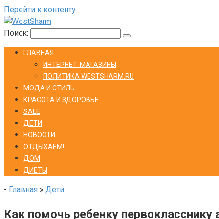
Перейти к контенту
Поиск:
ГЛАВНАЯ
ИНТЕРНЕТ-МАГАЗИНЫ
ПОЛИТИКА WESTSHARM.RU
МОДА И СТИЛЬ
КРАСОТА И ЗДОРОВЬЕ
SALE
ДЕТИ
НОВОСТИ
ОТДЫХАЕМ!
ДОМ
ДИЕТЫ
-
Главная
»
Дети
Как помочь ребенку первокласснику 