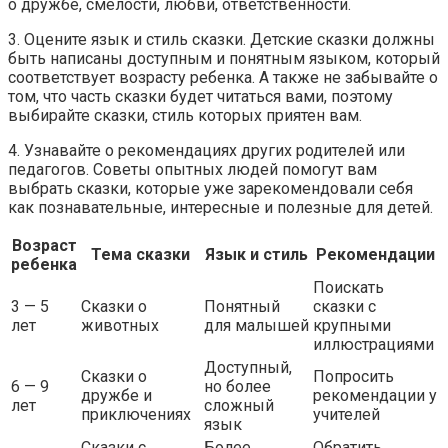
о дружбе, смелости, любви, ответственности.
3. Оцените язык и стиль сказки. Детские сказки должны
быть написаны доступным и понятным языком, который
соответствует возрасту ребенка. А также не забывайте о
том, что часть сказки будет читаться вами, поэтому
выбирайте сказки, стиль которых приятен вам.
4. Узнавайте о рекомендациях других родителей или
педагогов. Советы опытных людей помогут вам
выбрать сказки, которые уже зарекомендовали себя
как познавательные, интересные и полезные для детей.
Возраст
Тема сказки
Язык и стиль
Рекомендации
ребенка
Поискать
3 — 5
Сказки о
Понятный
сказки с
лет
животных
для малышей
крупными
иллюстрациями
Доступный,
Сказки о
Попросить
6 — 9
но более
дружбе и
рекомендации у
лет
сложный
приключениях
учителей
язык
Сказки с
Более
Обратить